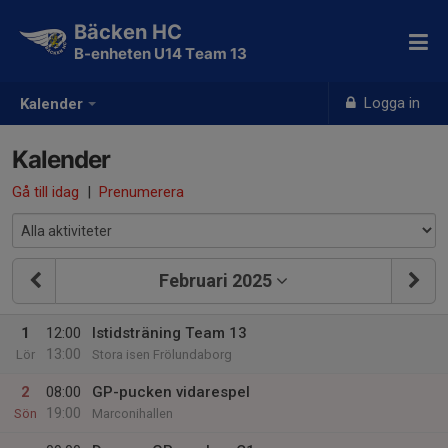
Bäcken HC
B-enheten U14 Team 13
Logga in
Kalender
Kalender
Gå till idag
|
Prenumerera
Februari 2025
1
12:00
Istidsträning Team 13
13:00
Lör
Stora isen Frölundaborg
2
08:00
GP-pucken vidarespel
19:00
Sön
Marconihallen