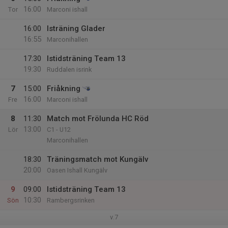
16:00
Tor
Marconi ishall
16:00
Isträning Glader
16:55
Marconihallen
17:30
Istidsträning Team 13
19:30
Ruddalen isrink
7
15:00
Friåkning
16:00
Fre
Marconi ishall
8
11:30
Match mot Frölunda HC Röd
13:00
Lör
C1 - U12
Marconihallen
18:30
Träningsmatch mot Kungälv
20:00
Oasen Ishall Kungälv
9
09:00
Istidsträning Team 13
10:30
Sön
Rambergsrinken
v.7