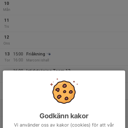
10
Mån
11
Tis
12
Ons
13
15:00
Friåkning
16:00
Tor
Marconi ishall
16:00
Istidsträning Team 13
17:00
Marconi ishall
14
15:00
Friåkning
16:00
Fre
Marconi ishall
15
15:30
Team 13 Fysträning (Utomhus)
16:30
Lör
Marconi ishall
Godkänn kakor
17:00
Istidsträning Team 13
Vi använder oss av kakor (cookies) för att vår
18:30
Marconi ishall