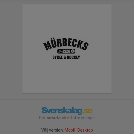
För
smarta
idrottsföreningar
Välj version:
Mobil
|
Desktop