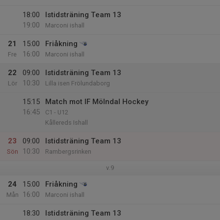
18:00
Istidsträning Team 13
19:00
Marconi ishall
21
15:00
Friåkning
16:00
Fre
Marconi ishall
22
09:00
Istidsträning Team 13
10:30
Lör
Lilla isen Frölundaborg
15:15
Match mot IF Mölndal Hockey
16:45
C1 - U12
Kållereds Ishall
23
09:00
Istidsträning Team 13
10:30
Sön
Rambergsrinken
v.9
24
15:00
Friåkning
16:00
Mån
Marconi ishall
18:30
Istidsträning Team 13