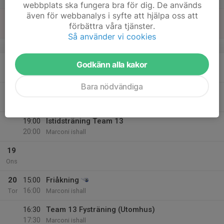
webbplats ska fungera bra för dig. De används
även för webbanalys i syfte att hjälpa oss att
16
10:30
Istidsträning Team 13
förbättra våra tjänster.
12:00
Sön
Rambergsrinken
Så använder vi cookies
v.8
17
15:00
Friåkning
Godkänn alla kakor
16:00
Mån
Marconi ishall
Bara nödvändiga
18
15:00
Friåkning
16:00
Tis
Marconi ishall
19:00
Istidsträning Team 13
20:00
Marconi ishall
19
Ons
20
15:00
Friåkning
16:00
Tor
Marconi ishall
16:30
Team 13 Fysträning (Utomhus)
17:30
Marconi ishall