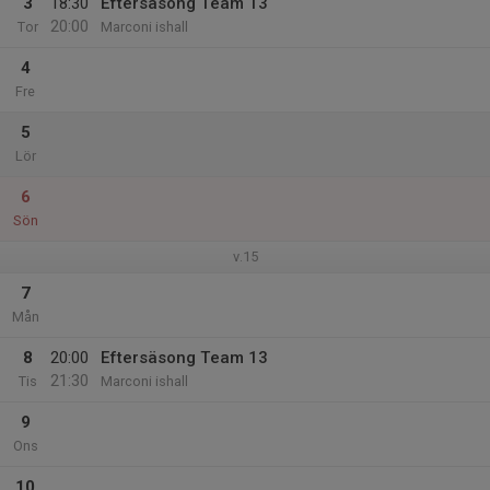
3
18:30
Eftersäsong Team 13
20:00
Tor
Marconi ishall
4
Fre
5
Lör
6
Sön
v.15
7
Mån
8
20:00
Eftersäsong Team 13
21:30
Tis
Marconi ishall
9
Ons
10