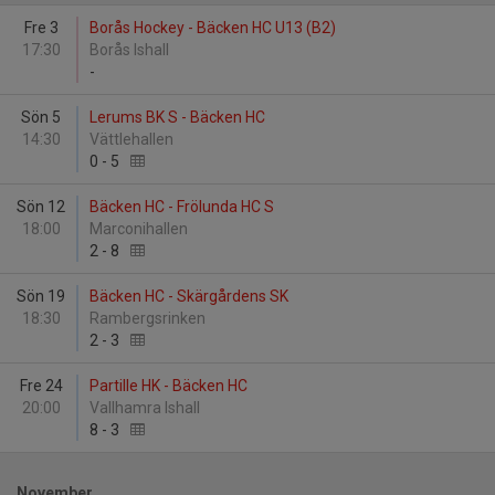
Fre 3
Borås Hockey - Bäcken HC U13 (B2)
17:30
Borås Ishall
-
Sön 5
Lerums BK S - Bäcken HC
14:30
Vättlehallen
0
-
5
Sön 12
Bäcken HC - Frölunda HC S
18:00
Marconihallen
2
-
8
Sön 19
Bäcken HC - Skärgårdens SK
18:30
Rambergsrinken
2
-
3
Fre 24
Partille HK - Bäcken HC
20:00
Vallhamra Ishall
8
-
3
November