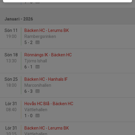
7
-
3
Januari - 2026
Sön 11
Bäcken HC - Lerums BK
19:00
Rambergsrinken
5
-
2
Sön 18
Rönnängs IK - Bäcken HC
13:30
Tjörns Ishall
6
-
1
Sön 25
Bäcken HC - Hanhals IF
18:00
Marconihallen
6
-
3
Lör 31
Hovås HC Blå - Bäcken HC
08:40
Vättlehallen
1
-
0
Lör 31
Bäcken HC - Lerums BK
10:15
Vättlehallen