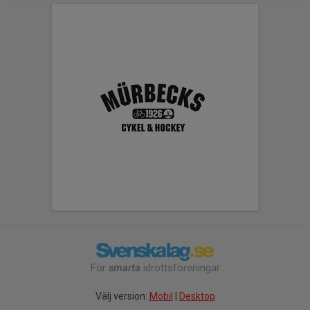
För
smarta
idrottsföreningar
Välj version:
Mobil
|
Desktop