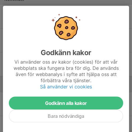
Sön 9
Bäcken HC - Hisingens IK
17:00
Rambergsrinken
4
-
4
Sön 16
Stenungsund HF - Bäcken HC
18:00
Stenungsund Arena
6
-
3
Godkänn kakor
Sön 30
Hovås HC S - Bäcken HC
Vi använder oss av kakor (cookies) för att vår
08:30
Askims Ishall
webbplats ska fungera bra för dig. De används
3
-
5
även för webbanalys i syfte att hjälpa oss att
förbättra våra tjänster.
Så använder vi cookies
December
Sön 7
Bäcken HC - Varberg HK
Godkänn alla kakor
18:30
Rambergsrinken
7
-
3
Bara nödvändiga
Lör 20
IF Mölndal Hockey - Bäcken HC
11:40
Åby Ishall