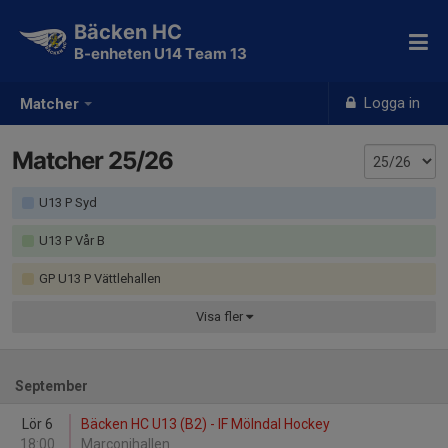
Bäcken HC
B-enheten U14 Team 13
Logga in
Matcher
Matcher 25/26
U13 P Syd
U13 P Vår B
GP U13 P Vättlehallen
Visa
fler
September
Lör 6
Bäcken HC U13 (B2) - IF Mölndal Hockey
18:00
Marconihallen