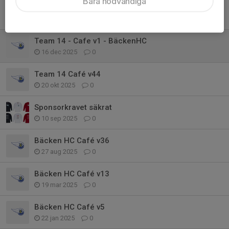
Bara nödvändiga
Team 14 - Cafe v9 - BäckenHC
23 feb, 22:51
0
Team 14 - Cafe v1 - BäckenHC
16 dec 2025
0
Team 14 Café v44
20 okt 2025
0
Sponsorkravet säkrat
10 sep 2025
0
Bäcken HC Café v36
27 aug 2025
0
Bäcken HC Café v13
19 mar 2025
0
Bäcken HC Café v5
22 jan 2025
0