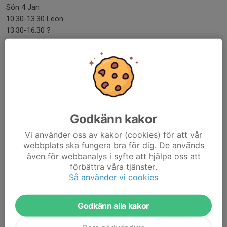
Sön 4 Jan
10.30-13.30 Leon
13.30-16.30 ?
16.30-19.30 ?
Passen till helgen är dom osäkra baserat på lottningen för u18
och u20. Får återkomma med dessa.
I vanlig ordning en lista för dom som vill förkovra sig.
https://docs.google.com/spreadsheets/d/1YZUo8d9OlyzK2ecrq
Godkänn kakor
1BVI6OB5GPFWYoOQRN4n1lKl9s/edit?
Vi använder oss av kakor (cookies) för att vår
gid=1207319335#gid=1207319335
webbplats ska fungera bra för dig. De används
även för webbanalys i syfte att hjälpa oss att
Dela nyhet
förbättra våra tjänster.
Så använder vi cookies
Godkänn alla kakor
Tidigare nyheter