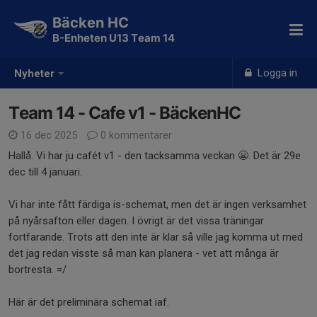
Bäcken HC
B-Enheten U13 Team 14
Logga in
Nyheter
Team 14 - Cafe v1 - BäckenHC
16 dec 2025
0 kommentarer
Hallå. Vi har ju cafét v1 - den tacksamma veckan 😬. Det är 29e
dec till 4 januari.
Vi har inte fått färdiga is-schemat, men det är ingen verksamhet
på nyårsafton eller dagen. I övrigt är det vissa träningar
fortfarande. Trots att den inte är klar så ville jag komma ut med
det jag redan visste så man kan planera - vet att många är
bortresta. =/
Här är det preliminära schemat iaf.