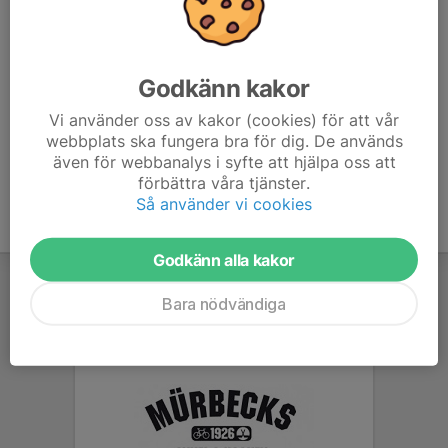
070-949 25 30
njaherges@gmail.com
Henrik Lundberg
Godkänn kakor
Assisterande lagledare
Vi använder oss av kakor (cookies) för att vår
072-363 30 18
henkel.gbg@gmail.com
webbplats ska fungera bra för dig. De används
även för webbanalys i syfte att hjälpa oss att
förbättra våra tjänster.
Så använder vi cookies
Godkänn alla kakor
Bara nödvändiga