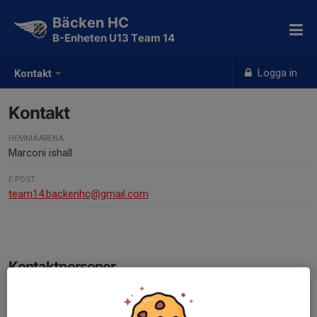
Bäcken HC
B-Enheten U13 Team 14
Logga in
Kontakt
Kontakt
HEMMAARENA
Marconi ishall
E-POST
team14.backenhc@gmail.com
Kontaktpersoner
Nicolas Herges
Lagledare