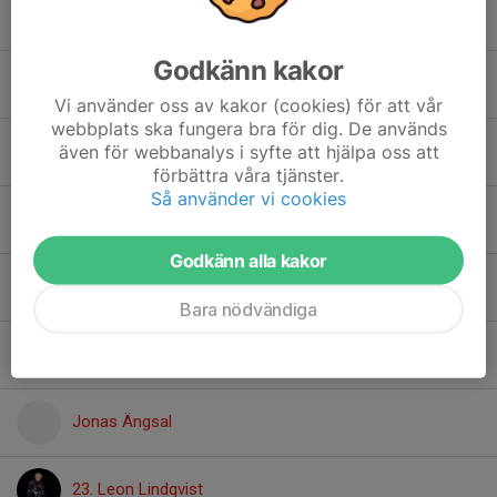
4. Gabriel Zander
Godkänn kakor
18. Hugo Burevi
Vi använder oss av kakor (cookies) för att vår
webbplats ska fungera bra för dig. De används
även för webbanalys i syfte att hjälpa oss att
5. Ivan Neamah
förbättra våra tjänster.
Så använder vi cookies
Jack Löfbom
Godkänn alla kakor
24. Joel Lindvall
Bara nödvändiga
22. Joel Selin
Jonas Ängsal
23. Leon Lindqvist