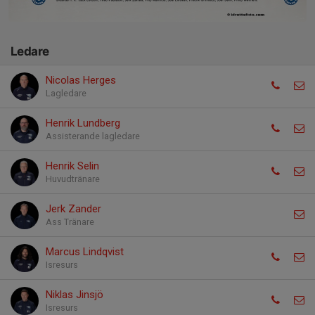
Ledare
Nicolas Herges
Lagledare
Henrik Lundberg
Assisterande lagledare
Henrik Selin
Huvudtränare
Jerk Zander
Ass Tränare
Marcus Lindqvist
Isresurs
Niklas Jinsjö
Isresurs