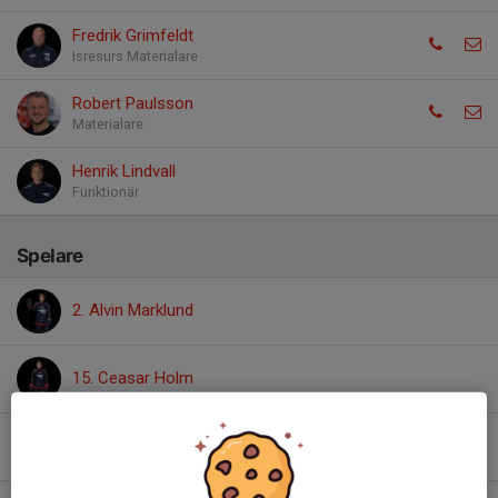
Fredrik Grimfeldt
Isresurs Materialare
Robert Paulsson
Materialare
Henrik Lindvall
Funktionär
Spelare
2. Alvin Marklund
15. Ceasar Holm
19. Filip Malmros