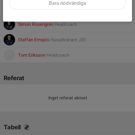
Bara nödvändiga
Ola Palo
Materialare ledare med utökad behörighet
Simon Rosengren
Headcoach
Staffan Ernsjöö
Huvudtränare J20
Tom Eriksson
Headcoach
Referat
Inget referat skrivet
Tabell