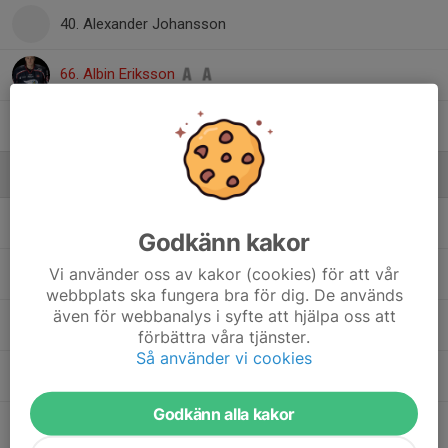
40. Alexander Johansson
66. Albin Eriksson
71. Robin Sundman
Ledare
Alexander Esbjörs
Ass. Coach
Godkänn kakor
Vi använder oss av kakor (cookies) för att vår
Hannes Eriksson
Sportchef
webbplats ska fungera bra för dig. De används
även för webbanalys i syfte att hjälpa oss att
Håkan Magnusson
Materialare
förbättra våra tjänster.
Så använder vi cookies
Håkan Nilsson
Matrialare
Godkänn alla kakor
Mats Dynevik
GM