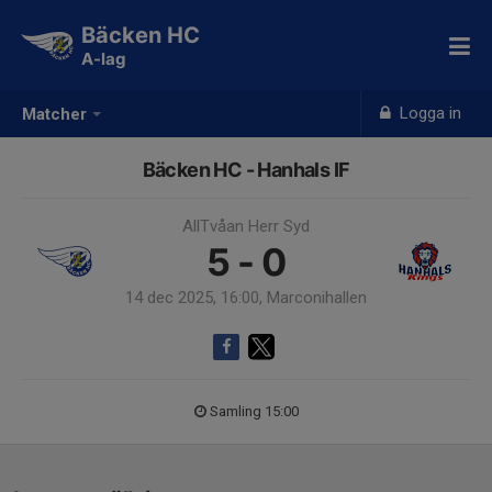
Bäcken HC
A-lag
Logga in
Matcher
Bäcken HC - Hanhals IF
AllTvåan Herr Syd
5 - 0
14 dec 2025, 16:00, Marconihallen
Samling 15:00