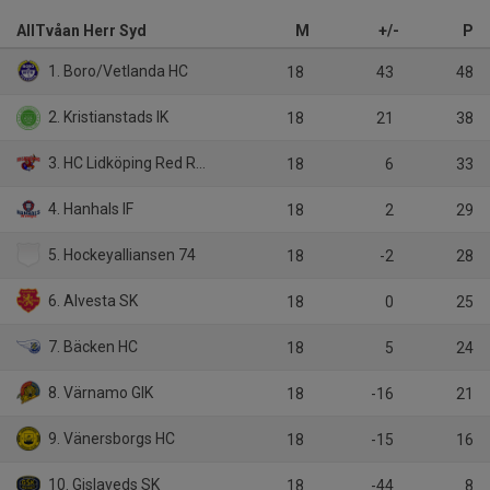
AllTvåan Herr Syd
M
+/-
P
1. Boro/Vetlanda HC
18
43
48
2. Kristianstads IK
18
21
38
3. HC Lidköping Red Roosters
18
6
33
4. Hanhals IF
18
2
29
5. Hockeyalliansen 74
18
-2
28
6. Alvesta SK
18
0
25
7. Bäcken HC
18
5
24
8. Värnamo GIK
18
-16
21
9. Vänersborgs HC
18
-15
16
10. Gislaveds SK
18
-44
8