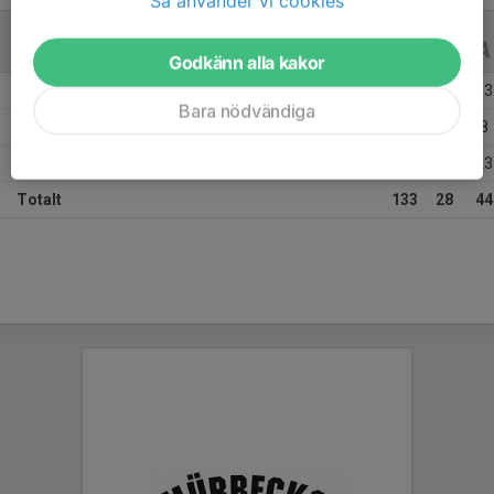
Så använder vi cookies
ALLA SERIER
ALLA ÅR
Godkänn alla kakor
Säsongen 25/26
45
10
13
Bara nödvändiga
Säsongen 24/25
40
5
8
Säsongen 22/23
48
13
23
Totalt
133
28
44