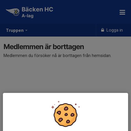
Bäcken HC
A-lag
Logga in
Truppen
Medlemmen är borttagen
Medlemmen du försöker nå är borttagen från hemsidan.