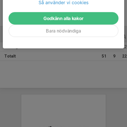
Så använder vi cookies
Godkänn alla kakor
Bara nödvändiga
ALLA SERIER
ALLA ÅR
Säsongen 25/26
51
9
22
Totalt
51
9
22