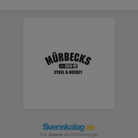
För
smarta
idrottsföreningar