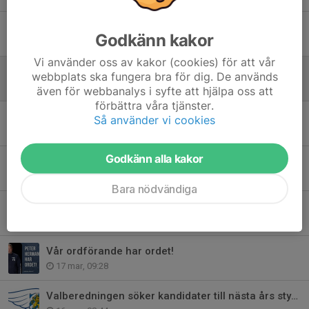
Hockeyskolan startar 13 Sep 2026
Godkänn kakor
4 aug, 10:05
Vi använder oss av kakor (cookies) för att vår
Styrelsen säsongen 26/27
webbplats ska fungera bra för dig. De används
18 jun, 10:31
även för webbanalys i syfte att hjälpa oss att
förbättra våra tjänster.
Smygpremiär för nya Mürbecks
Så använder vi cookies
11 jun, 18:58
Godkänn alla kakor
Årsmöte Bäcken HC 2026 onsdag 17 Juni kl 18.30
18 maj, 15:25
Bara nödvändiga
Säsongens sista hemmamatch!
22 mar, 08:52
Vår ordförande har ordet!
17 mar, 09:28
Valberedningen söker kandidater till nästa års styrelse