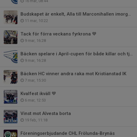
16 mar, 08:44
Budskapet är enkelt, Alla till Marconihallen imorgon!
11 mar, 10:22
Tack för förra veckans fyrkrona 💙
9 mar, 16:28
Bäcken spelare i April-cupen för både killar och tjejer
9 mar, 16:28
Bäcken HC vinner andra raka mot Kristianstad IK
7 mar, 15:30
Kvalfest ikväll 💙
6 mar, 12:53
Vinst mot Alvesta borta
19 feb, 11:18
Föreningserbjudande CHL Frölunda-Brynäs