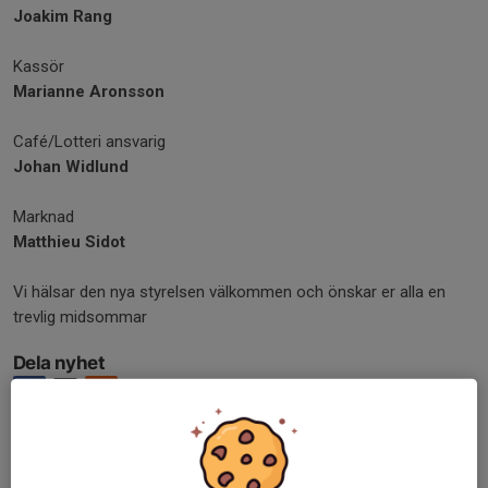
Joakim Rang
Kassör
Marianne Aronsson
Café/Lotteri ansvarig
Johan Widlund
Marknad
Matthieu Sidot
Vi hälsar den nya styrelsen välkommen och önskar er alla en
trevlig midsommar
Dela nyhet
Tidigare nyheter