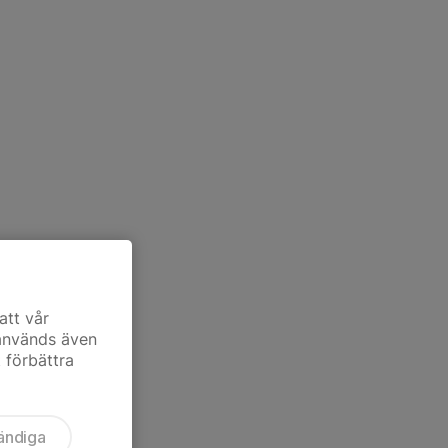
att vår
 används även
t förbättra
ändiga