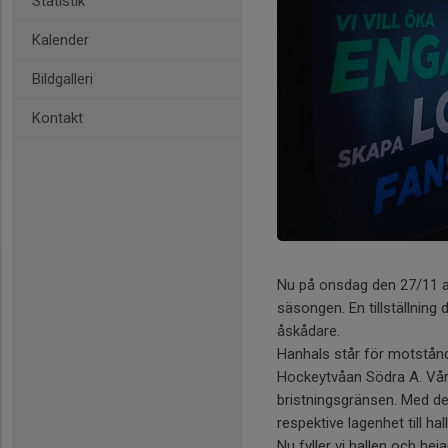
Statistik
Kalender
Bildgalleri
Kontakt
Nu på onsdag den 27/11 
säsongen. En tillställning 
åskådare.
Hanhals står för motstånd
Hockeytvåan Södra A. Vårt
bristningsgränsen. Med det
respektive lagenhet till ha
Nu fyller vi hallen och hej