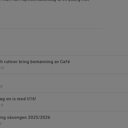
.
h rutiner kring bemanning av Café
0
0
ag on is med U16!
0
lning säsongen 2025/2026
0