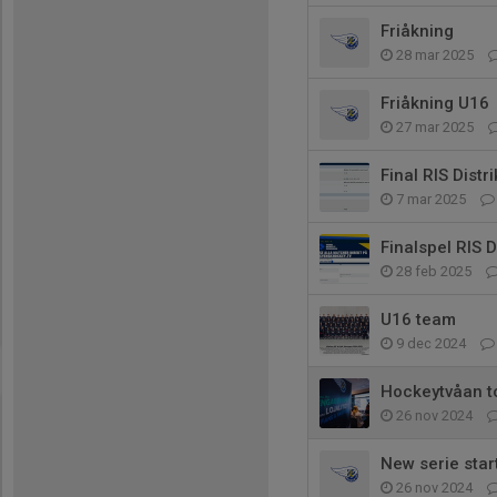
Friåkning
28 mar 2025
Friåkning U16
27 mar 2025
Final RIS Distr
7 mar 2025
Finalspel RIS D
28 feb 2025
U16 team
9 dec 2024
Hockeytvåan t
26 nov 2024
New serie star
26 nov 2024