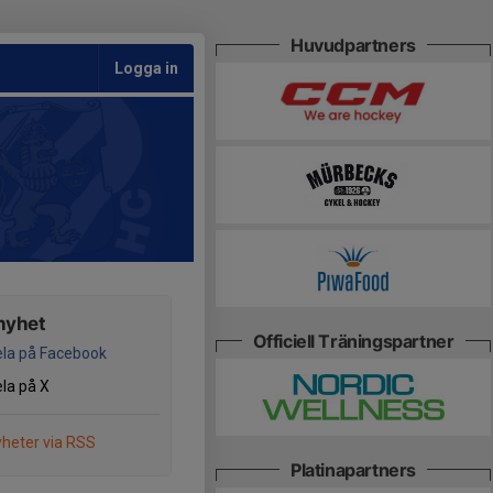
Huvudpartners
Logga in
nyhet
Officiell Träningspartner
la på Facebook
la på X
heter via RSS
Platinapartners