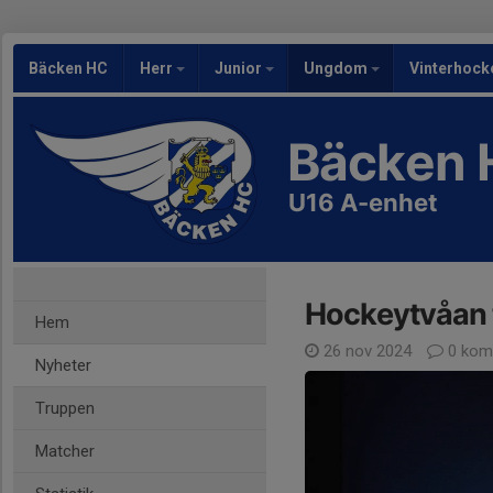
Bäcken HC
Herr
Junior
Ungdom
Vinterhock
Bäcken 
U16 A-enhet
Hockeytvåan 
Hem
26 nov 2024
0 kom
Nyheter
Truppen
Matcher