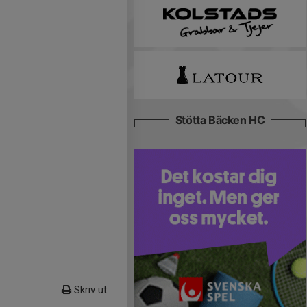
Stötta Bäcken HC
Skriv ut