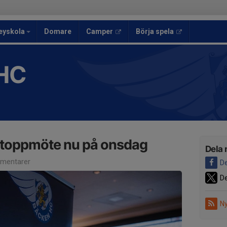
eyskola
Domare
Camper
Börja spela
HC
toppmöte nu på onsdag
Dela 
mentarer
De
De
Ny