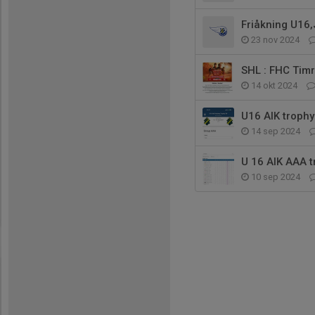
Friåkning U16
23 nov 2024
SHL : FHC Tim
14 okt 2024
U16 AIK trophy
14 sep 2024
U 16 AIK AAA t
10 sep 2024