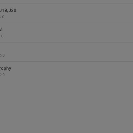
,J18,J20
0
rå
0
0
rophy
0