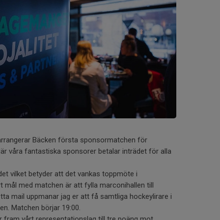
arrangerar Bäcken första sponsormatchen för
där våra fantastiska sponsorer betalar inträdet för alla
et vilket betyder att det vankas toppmöte i
 mål med matchen är att fylla marconihallen till
ta mail uppmanar jag er att få samtliga hockeylirare i
llen. Matchen börjar 19:00.
ar fram vårt representationslag till tre poäng mot