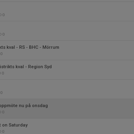
0
0
ikts kval - RS - BHC - Mörrum
0
istrikts kval - Region Syd
0
0
oppmöte nu på onsdag
0
t on Saturday
0