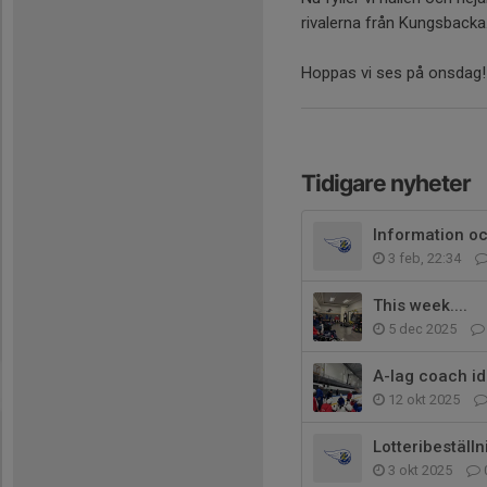
rivalerna från Kungsbacka
Hoppas vi ses på onsdag!
Tidigare nyheter
Information oc
3 feb, 22:34
This week....
5 dec 2025
A-lag coach id
12 okt 2025
Lotteribestäl
3 okt 2025