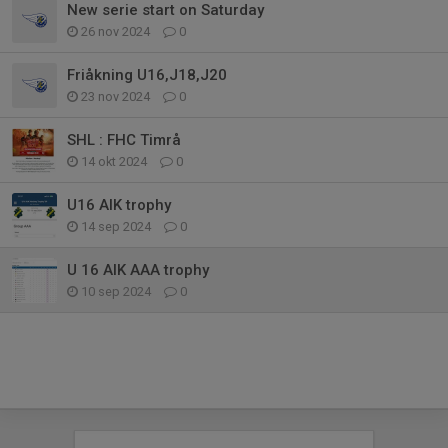
New serie start on Saturday
26 nov 2024
0
Friåkning U16,J18,J20
23 nov 2024
0
SHL : FHC Timrå
14 okt 2024
0
U16 AIK trophy
14 sep 2024
0
U 16 AIK AAA trophy
10 sep 2024
0