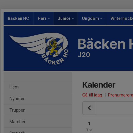
Bäcken HC
Herr
Junior
Ungdom
Vinterhock
Bäcken 
J20
Kalender
Hem
Gå till idag
|
Prenumerer
Nyheter
Truppen
Matcher
1
Tor