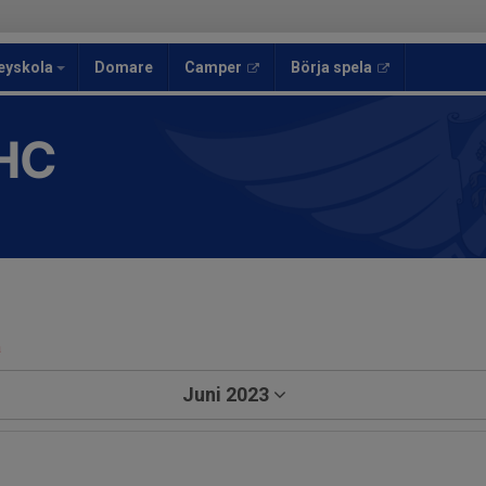
eyskola
Domare
Camper
Börja spela
HC
a
Juni 2023