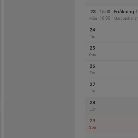
23
15:00
Friåkning
16:00
Mån
Marconihalle
24
Tis
25
Ons
26
Tor
27
Fre
28
Lör
29
Sön