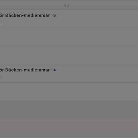
v.2
 för Bäcken-medlemmar
n
 för Bäcken-medlemmar
n