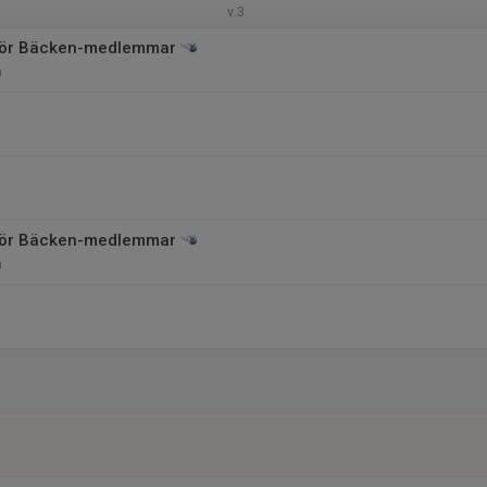
v.3
 för Bäcken-medlemmar
n
 för Bäcken-medlemmar
n