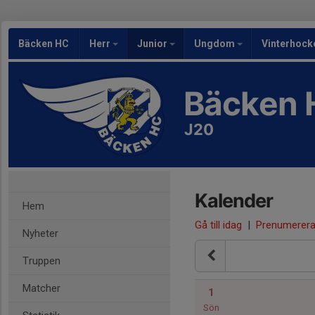
Bäcken HC
Herr
Junior
Ungdom
Vinterhock
Bäcken 
J20
Kalender
Hem
Gå till idag
|
Prenumerer
Nyheter
Truppen
Matcher
1
Sön