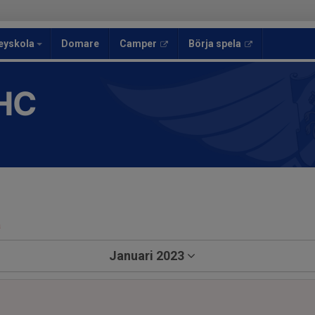
eyskola
Domare
Camper
Börja spela
HC
a
Januari 2023