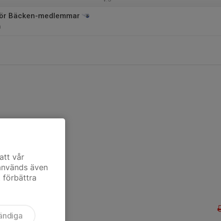
 för Bäcken-medlemmar
n
att vår
 används även
t förbättra
ändiga