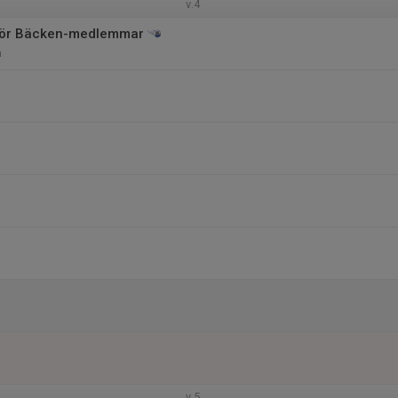
v.4
 för Bäcken-medlemmar
n
v.5