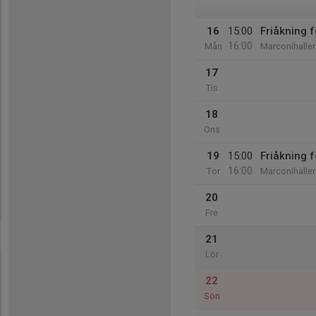
16
15:00
Friåkning
16:00
Mån
Marconihalle
17
Tis
18
Ons
19
15:00
Friåkning
16:00
Tor
Marconihalle
20
Fre
21
Lör
22
Sön