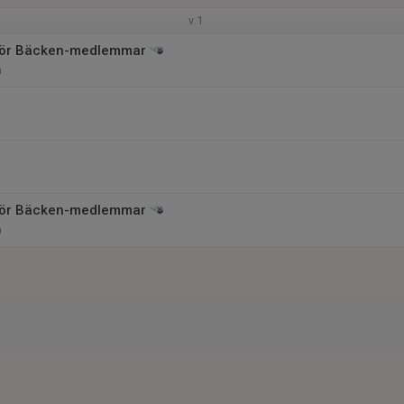
v.1
 för Bäcken-medlemmar
n
 för Bäcken-medlemmar
n