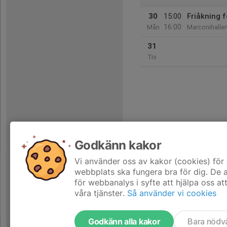
30
15:00
Friåkning
16:00
Mån
Marconihalle
31
Tis
Godkänn kakor
Vi använder oss av kakor (cookies) för 
webbplats ska fungera bra för dig. De
för webbanalys i syfte att hjälpa oss at
våra tjänster.
Så använder vi cookies
Godkänn alla kakor
Bara nödv