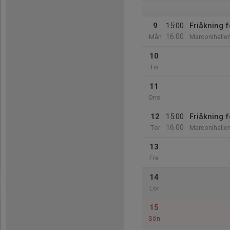
9
15:00
Friåkning
16:00
Mån
Marconihalle
10
Tis
11
Ons
12
15:00
Friåkning
16:00
Tor
Marconihalle
13
Fre
14
Lör
15
Sön