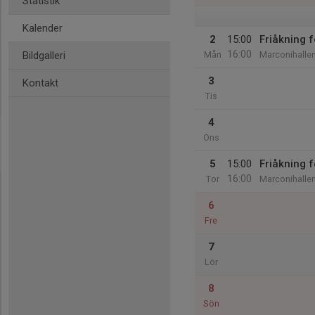
Statistik
Kalender
2
15:00
Friåkning
16:00
Bildgalleri
Mån
Marconihalle
3
Kontakt
Tis
4
Ons
5
15:00
Friåkning
16:00
Tor
Marconihalle
6
Fre
7
Lör
8
Sön