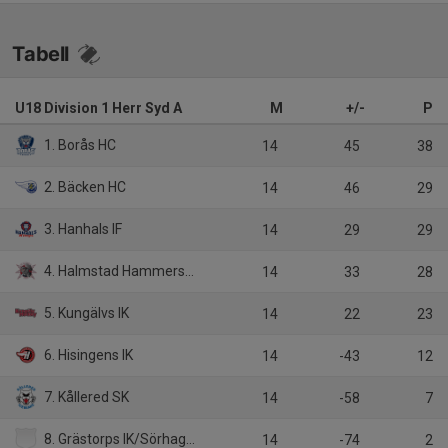
Tabell
U18 Division 1 Herr Syd A
M
+/-
P
1. Borås HC
14
45
38
2. Bäcken HC
14
46
29
3. Hanhals IF
14
29
29
4. Halmstad Hammers HC
14
33
28
5. Kungälvs IK
14
22
23
6. Hisingens IK
14
-43
12
7. Kållered SK
14
-58
7
8. Grästorps IK/Sörhaga Alingsås HC
14
-74
2