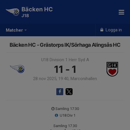
Bäcken HC
J18
Logga in
Matcher
Bäcken HC - Grästorps IK/Sörhaga Alingsås HC
U18 Division 1 Herr Syd A
11 - 1
28 nov 2025, 19:40, Marconihallen
Samling 17:30
U18 Div 1
Samling 17.30