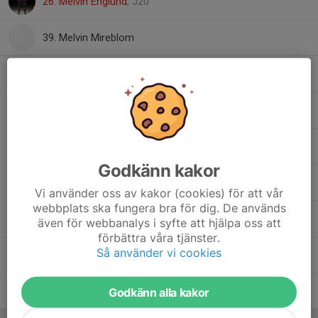
26. Melvin Englund
, J20
39. Melvin Mireblom
21. Olle Skartind
Oscar Berntsson
, Målvakter
49. Philip Khanna
Godkänn kakor
14. Sten Aronsson
Vi använder oss av kakor (cookies) för att vår
webbplats ska fungera bra för dig. De används
33. Sture Aronsson
även för webbanalys i syfte att hjälpa oss att
förbättra våra tjänster.
Så använder vi cookies
21. Tim Mandic
27. Victor Hedenfeldt
Godkänn alla kakor