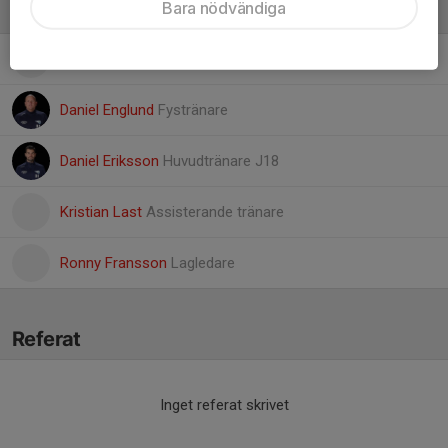
Bara nödvändiga
Ledare
Andreas Berntsson
Materialare
Daniel Englund
Fystränare
Daniel Eriksson
Huvudtränare J18
Kristian Last
Assisterande tränare
Ronny Fransson
Lagledare
Referat
Inget referat skrivet