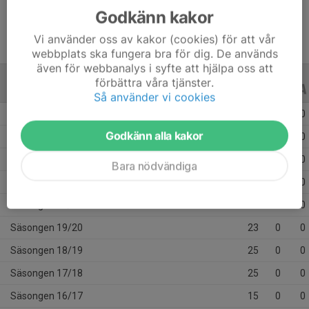
Godkänn kakor
Vi använder oss av kakor (cookies) för att vår
webbplats ska fungera bra för dig. De används
även för webbanalys i syfte att hjälpa oss att
förbättra våra tjänster.
ALLA SERIER
ALLA ÅR
Så använder vi cookies
Säsongen 25/26
21
0
0
Godkänn alla kakor
Säsongen 24/25
28
0
0
Säsongen 22/23
17
0
0
Bara nödvändiga
Säsongen 21/22
19
0
0
Säsongen 20/21
4
0
0
Säsongen 19/20
23
0
0
Säsongen 18/19
25
0
0
Säsongen 17/18
25
0
0
Säsongen 16/17
15
0
0