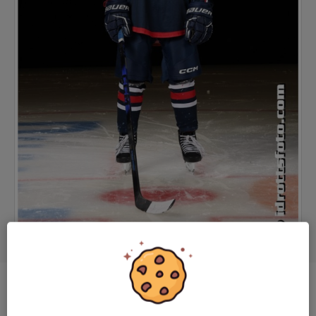
Position
Forward
Ålder
17 år