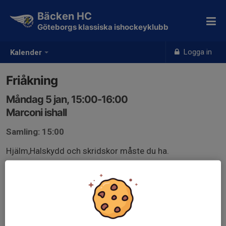
Bäcken HC
Göteborgs klassiska ishockeyklubb
Logga in
Kalender
Friåkning
Måndag 5 jan, 15:00-16:00
Marconi ishall
Samling: 15:00
Hjälm,Halskydd och skridskor måste du ha.
Vi rekomenderar fullutrustning