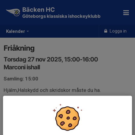
Bäcken HC
Göteborgs klassiska ishockeyklubb
Logga in
Kalender
Friåkning
Torsdag 27 nov 2025, 15:00-16:00
Marconi ishall
Samling: 15:00
Hjälm,Halskydd och skridskor måste du ha.
Vi rekomenderar fullutrustning