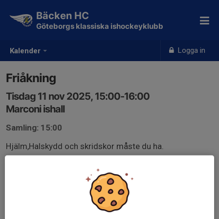
Bäcken HC
Göteborgs klassiska ishockeyklubb
Logga in
Kalender
Friåkning
Tisdag 11 nov 2025, 15:00-16:00
Marconi ishall
Samling: 15:00
Hjälm,Halskydd och skridskor måste du ha.
Vi rekomenderar fullutrustning