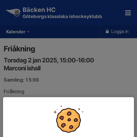
Bäcken HC
Göteborgs klassiska ishockeyklubb
Logga in
Kalender
Friåkning
Torsdag 2 jan 2025, 15:00-16:00
Marconi ishall
Samling: 15:00
Friåkning