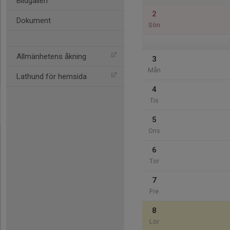
Bildgalleri
2
Dokument
Sön
Allmänhetens åkning
3
Mån
Lathund för hemsida
4
Tis
5
Ons
6
Tor
7
Fre
8
Lör