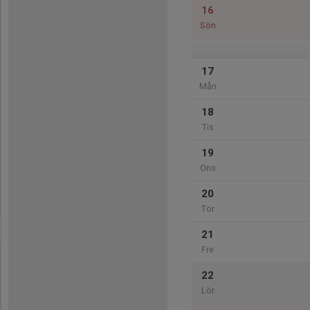
16
Sön
17
Mån
18
Tis
19
Ons
20
Tor
21
Fre
22
Lör