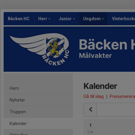
Bäcken HC
Herr
Junior
Ungdom
Vinterhock
Bäcken 
Målvakter
Kalender
Hem
Gå till idag
|
Prenumerer
Nyheter
Truppen
Kalender
1
Lör