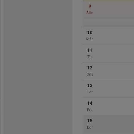
9
Sön
10
Mån
11
Tis
12
Ons
13
Tor
14
Fre
15
Lör