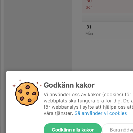
30
Sön
31
Mån
Godkänn kakor
Vi använder oss av kakor (cookies) för 
webbplats ska fungera bra för dig. De
för webbanalys i syfte att hjälpa oss at
våra tjänster.
Så använder vi cookies
Godkänn alla kakor
Bara nödv