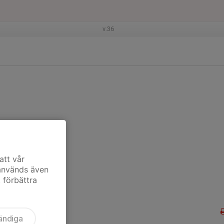
v.36
att vår
 används även
t förbättra
ändiga