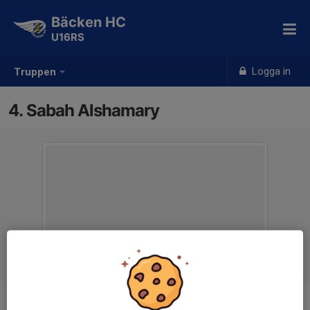
Bäcken HC
U16RS
Logga in
Truppen
4. Sabah Alshamary
Position
Back