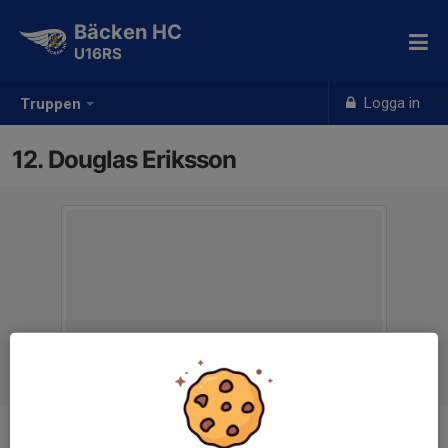
Bäcken HC
U16RS
Logga in
Truppen
12. Douglas Eriksson
Position
Forward