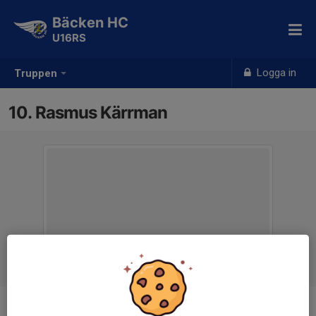
Bäcken HC
U16RS
Logga in
Truppen
10. Rasmus Kärrman
Position
Forward