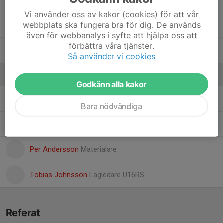
Vi använder oss av kakor (cookies) för att vår
webbplats ska fungera bra för dig. De används
Tymoteusz Wiktorski
, Hockeygymnasium 26/27
även för webbanalys i syfte att hjälpa oss att
förbättra våra tjänster.
Valter Algerin
, Hockeygymnasium 26/27
Så använder vi cookies
Ledare
Godkänn alla kakor
Christoffer Lindqvist
Huvudtränare
Bara nödvändiga
Joakim Molin
Ass Tränare
Per Andersson
Materialare
Tobias Johnsson
Lagledare U16RS
Referat