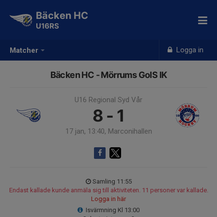
Bäcken HC
U16RS
Logga in
Matcher
Bäcken HC - Mörrums GoIS IK
U16 Regional Syd Vår
8 - 1
17 jan, 13:40, Marconihallen
Samling 11:55
Endast kallade kunde anmäla sig till aktiviteten. 11 personer var kallade.
Logga in här
Isvärmning Kl 13:00