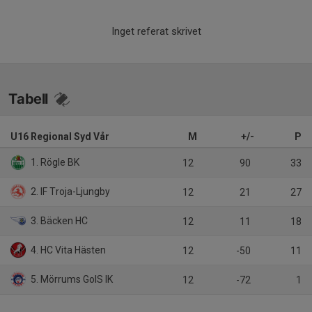
Inget referat skrivet
Tabell
U16 Regional Syd Vår
M
+/-
P
1. Rögle BK
12
90
33
2. IF Troja-Ljungby
12
21
27
3. Bäcken HC
12
11
18
4. HC Vita Hästen
12
-50
11
5. Mörrums GoIS IK
12
-72
1