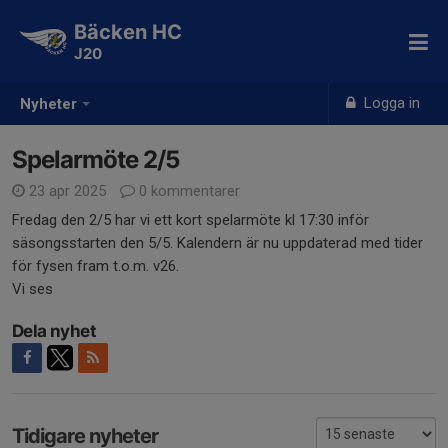
Bäcken HC
J20
Logga in
Nyheter
Spelarmöte 2/5
23 apr 2025
0 kommentarer
Fredag den 2/5 har vi ett kort spelarmöte kl 17:30 inför
säsongsstarten den 5/5. Kalendern är nu uppdaterad med tider
för fysen fram t.o.m. v26.
Vi ses
Dela nyhet
Tidigare nyheter