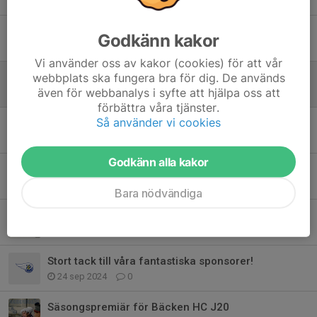
9 aug 2025
0
J20 RS 2025
Godkänn kakor
8 jul 2025
0
Vi använder oss av kakor (cookies) för att vår
webbplats ska fungera bra för dig. De används
Spelarmöte 2/5
även för webbanalys i syfte att hjälpa oss att
23 apr 2025
0
förbättra våra tjänster.
Så använder vi cookies
Planering J20
30 mar 2025
0
Godkänn alla kakor
J20 kvalserie
10 mar 2025
0
Bara nödvändiga
Bäcken HC J20 2024-2025
13 okt 2024
0
Stort tack till våra fantastiska sponsorer!
24 sep 2024
0
Säsongspremiär för Bäcken HC J20