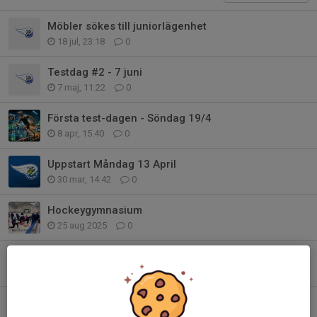
Möbler sökes till juniorlägenhet
18 jul, 23:18
0
Testdag #2 - 7 juni
7 maj, 11:22
0
Första test-dagen - Söndag 19/4
8 apr, 15:40
0
Uppstart Måndag 13 April
30 mar, 14:42
0
Hockeygymnasium
25 aug 2025
0
Föreläsning SportRehab
15 aug 2025
0
Uppstartsläger J20