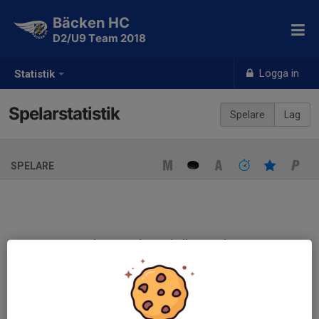
Bäcken HC
D2/U9 Team 2018
Logga in
Statistik
Spelarstatistik
Spelare
Lag
SPELARE
Ingen spelarstatistik sparad
När ni fyller i uppställning på respektive match visas statistiken
automatiskt på denna sida