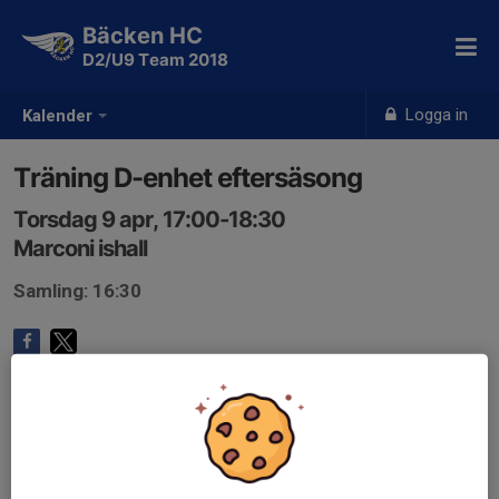
Bäcken HC
D2/U9 Team 2018
Logga in
Kalender
Träning D-enhet eftersäsong
Torsdag 9 apr, 17:00-18:30
Marconi ishall
Samling: 16:30