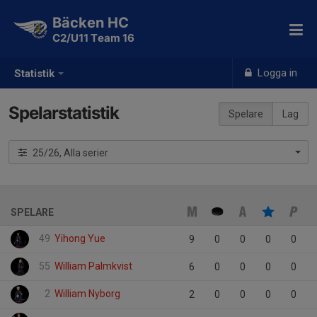
Bäcken HC
C2/U11 Team 16
Logga in
Statistik
Spelarstatistik
Spelare
Lag
25/26, Alla serier
SPELARE
49
Yihong Yue
9
0
0
0
0
55
William Palmkvist
6
0
0
0
0
2
William Nyborg
2
0
0
0
0