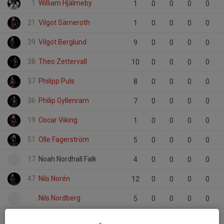
1
William Hjälmeby
1
0
0
0
0
21
Vilgot Särneroth
1
0
0
0
0
39
Vilgot Berglund
9
0
0
0
0
38
Theo Zettervall
10
0
0
0
0
37
Philipp Puls
8
0
0
0
0
36
Philip Gyllenram
7
0
0
0
0
19
Oscar Viking
1
0
0
0
0
51
Olle Fagerström
5
0
0
0
0
17
Noah Nordhall Falk
4
0
0
0
0
47
Nils Norén
12
0
0
0
0
Nils Nordberg
5
0
0
0
0
26
Nicolas Sjöberg
1
0
0
0
0