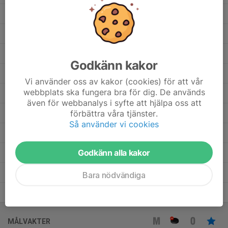
33
Lucas Orpana
6
0
0
0
0
35
Lucas Berg
9
0
0
0
0
46
Lou Kanold
11
0
0
0
0
Godkänn kakor
31
Loke Simonsson
5
0
0
0
0
Vi använder oss av kakor (cookies) för att vår
webbplats ska fungera bra för dig. De används
48
Leo Alfredsson
6
0
0
0
0
även för webbanalys i syfte att hjälpa oss att
förbättra våra tjänster.
28
Henry Martinsson
6
0
0
0
0
Så använder vi cookies
27
Colin Sandin
1
0
0
0
0
Godkänn alla kakor
41
Carl Blidberg
8
0
0
0
0
34
Bertil Widäng
7
0
0
0
0
Bara nödvändiga
29
Adrian Krantz
10
0
0
0
0
MÅLVAKTER