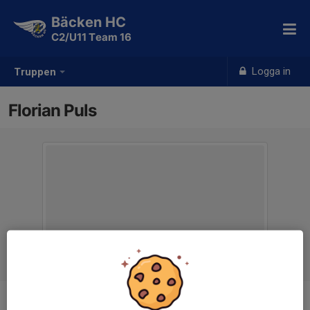
Bäcken HC
C2/U11 Team 16
Logga in
Truppen
Florian Puls
Titel
Materialare