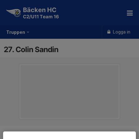
Bäcken HC
C2/U11 Team 16
Logga in
Truppen
27. Colin Sandin
Position
-