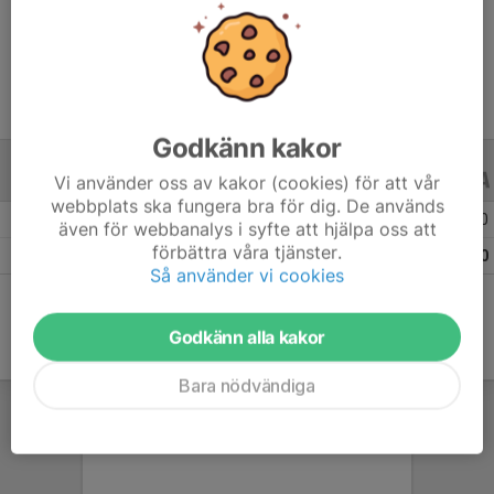
Ålder
9 år
Godkänn kakor
Vi använder oss av kakor (cookies) för att vår
ALLA SERIER
ALLA ÅR
webbplats ska fungera bra för dig. De används
Säsongen 25/26
1
0
0
även för webbanalys i syfte att hjälpa oss att
förbättra våra tjänster.
Totalt
1
0
0
Så använder vi cookies
Godkänn alla kakor
Bara nödvändiga