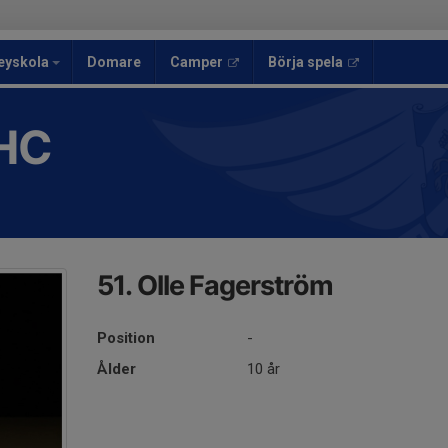
eyskola
Domare
Camper
Börja spela
HC
51. Olle Fagerström
Position
-
Ålder
10 år