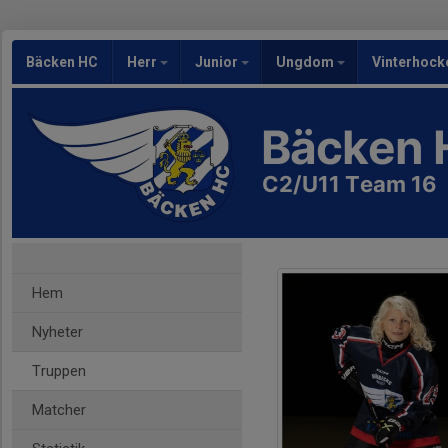
Bäcken HC
Herr
Junior
Ungdom
Vinterhock
Bäcken 
C2/U11 Team 16
Hem
Nyheter
Truppen
Matcher