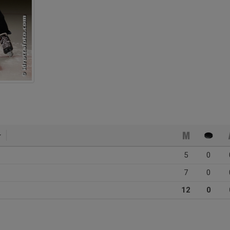
5
0
7
0
12
0