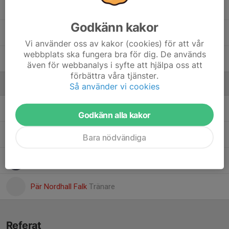
8. Sigge Claesson
Godkänn kakor
39. Vilgot Berglund
Vi använder oss av kakor (cookies) för att vår
webbplats ska fungera bra för dig. De används
55. William Palmkvist
även för webbanalys i syfte att hjälpa oss att
förbättra våra tjänster.
Ledare
Så använder vi cookies
Johan Martinsson
Isresurs
Godkänn alla kakor
Johan Palmkvist
Tränare
Bara nödvändiga
Philip Norén
Tränare
Pär Nordhall Falk
Tränare
Referat