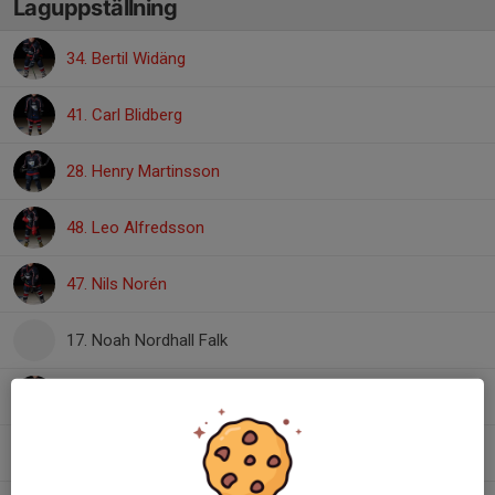
Laguppställning
34. Bertil Widäng
41. Carl Blidberg
28. Henry Martinsson
48. Leo Alfredsson
47. Nils Norén
17. Noah Nordhall Falk
36. Philip Gyllenram
37. Philipp Puls