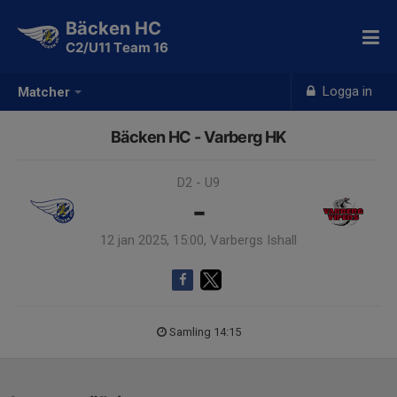
Bäcken HC
C2/U11 Team 16
Logga in
Matcher
Bäcken HC - Varberg HK
D2 - U9
-
12 jan 2025, 15:00, Varbergs Ishall
Samling 14:15