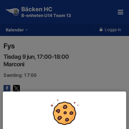
Bäcken HC
B-enheten U14 Team 13
Logga in
Kalender
Fys
Tisdag 9 jun, 17:00-18:00
Marconi
Samling: 17:00