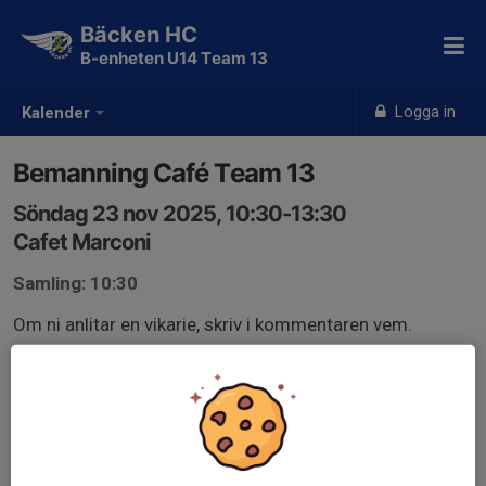
Bäcken HC
B-enheten U14 Team 13
Logga in
Kalender
Bemanning Café Team 13
Söndag 23 nov 2025, 10:30-13:30
Cafet Marconi
Samling: 10:30
Om ni anlitar en vikarie, skriv i kommentaren vem.