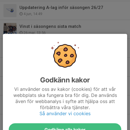
Uppdatering A-lag inför säsongen 26/27
4 jun, 14:49
Vinst i säsongens sista match
26 mar, 13:56
Förlust hemma mot Nyköping
23 mar, 11:23
Förlust hemma mot HC Lidköping
18 mar, 16:02
Godkänn kakor
Stark bortaseger mot Nyköping
Vi använder oss av kakor (cookies) för att vår
16 mar, 16:01
webbplats ska fungera bra för dig. De används
även för webbanalys i syfte att hjälpa oss att
Förlust i OT mot Boro Vetlanda
förbättra våra tjänster.
13 mar, 08:16
Så använder vi cookies
Kvalserien 2025/2026
10 mar, 13:16
Godkänn alla kakor