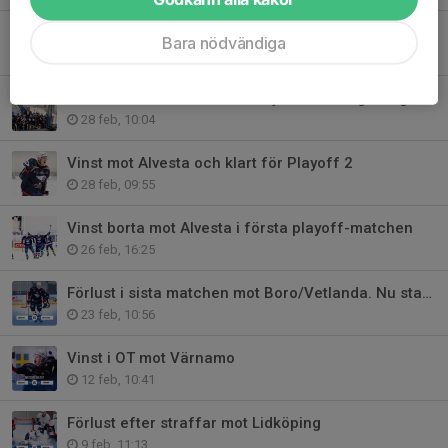
Vinst borta mot Kristianstad
Bara nödvändiga
5 mar, 11:33
Stort tack för stödet Bäcken jr Ultras vid gårdagens kvalmatch.
28 feb, 10:04
Vinst mot Alvesta och klart för Playoff 2
28 feb, 09:55
Vinst borta mot Alvesta i första playoff-matchen
26 feb, 16:25
Förlust i sista matchen mot Boro/Vetlanda. Nu startar Playoff.
23 feb, 10:56
Vinst i OT mot Värnamo
12 feb, 10:41
Förlust efter straffar mot Lidköping
9 feb, 11:13