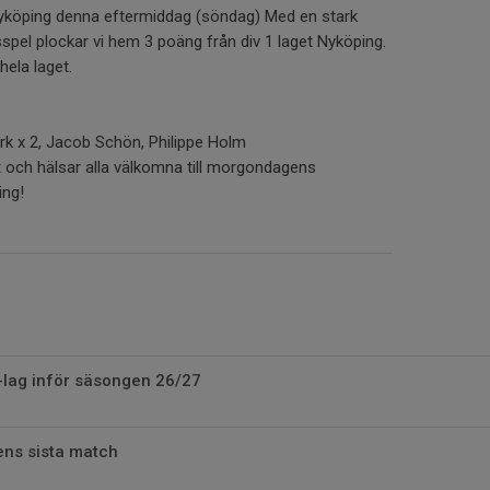
Nyköping denna eftermiddag (söndag) Med en stark
spel plockar vi hem 3 poäng från div 1 laget Nyköping.
hela laget.
rk x 2, Jacob Schön, Philippe Holm
laget och hälsar alla välkomna till morgondagens
ng!
-lag inför säsongen 26/27
ens sista match