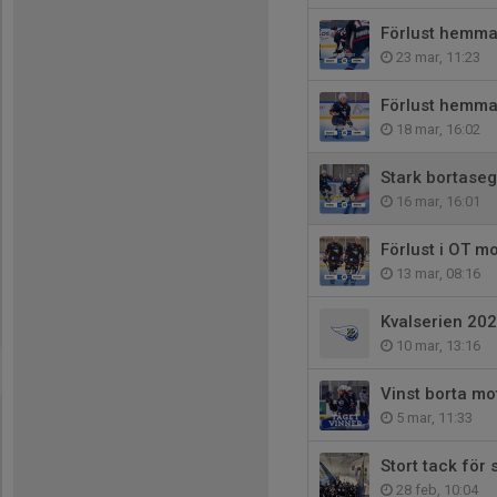
Förlust hemma
23 mar, 11:23
Förlust hemma
18 mar, 16:02
Stark bortase
16 mar, 16:01
Förlust i OT m
13 mar, 08:16
Kvalserien 20
10 mar, 13:16
Vinst borta mo
5 mar, 11:33
Stort tack för
28 feb, 10:04