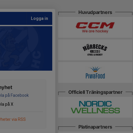
Huvudpartners
Logga in
nyhet
Officiell Träningspartner
la på Facebook
la på X
heter via RSS
Platinapartners