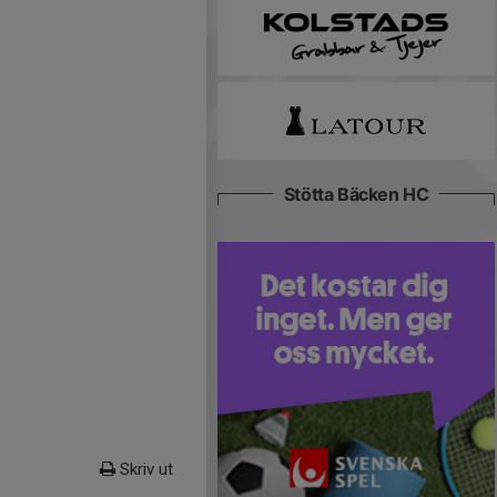
Stötta Bäcken HC
Skriv ut