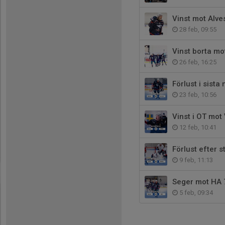
Vinst mot Alves
28 feb, 09:55
Vinst borta mo
26 feb, 16:25
Förlust i sist
23 feb, 10:56
Vinst i OT mo
12 feb, 10:41
Förlust efter 
9 feb, 11:13
Seger mot HA 
5 feb, 09:34