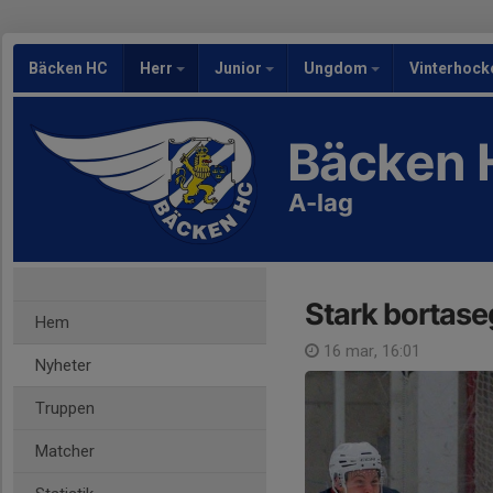
Bäcken HC
Herr
Junior
Ungdom
Vinterhock
Bäcken 
A-lag
Stark bortas
Hem
16 mar, 16:01
Nyheter
Truppen
Matcher