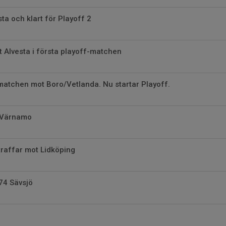
ta och klart för Playoff 2
t Alvesta i första playoff-matchen
a matchen mot Boro/Vetlanda. Nu startar Playoff.
t Värnamo
straffar mot Lidköping
74 Sävsjö