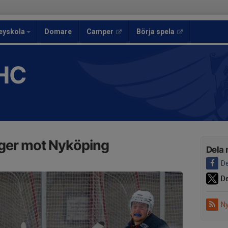
eyskola
Domare
Camper
Börja spela
HC
eger mot Nyköping
Dela 
De
De
Ny