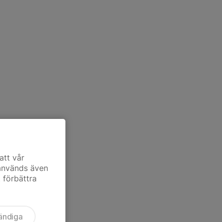
att vår
 används även
t förbättra
ändiga