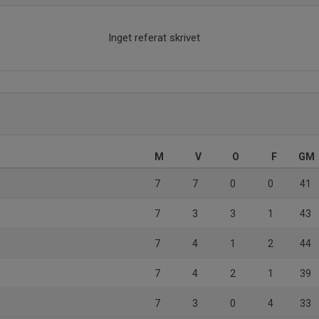
Inget referat skrivet
M
V
O
F
GM
7
7
0
0
41
7
3
3
1
43
7
4
1
2
44
y
7
4
2
1
39
7
3
0
4
33