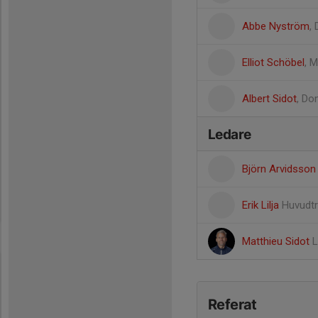
Abbe Nyström
,
Elliot Schöbel
, 
Albert Sidot
, Do
Ledare
Björn Arvidsso
Erik Lilja
Huvudt
Matthieu Sidot
L
Referat