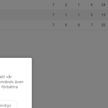
7
2
1
4
24
7
1
1
5
19
7
0
0
7
25
att vår
 används även
t förbättra
ändiga