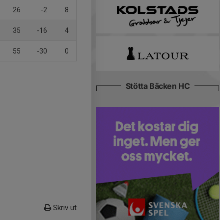
26
-2
8
35
-16
4
55
-30
0
Stötta Bäcken HC
Skriv ut