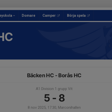
eyskola
Domare
Camper
Börja spela
HC
Bäcken HC - Borås HC
A1 Division 1 grupp Vit
5 - 8
8 nov 2025, 17:30, Marconihallen