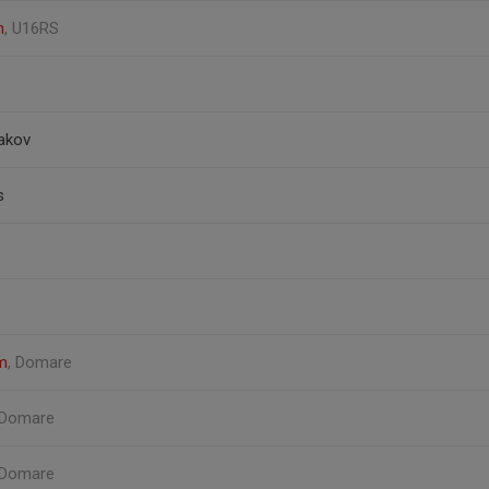
n
, U16RS
akov
s
m
, Domare
 Domare
 Domare