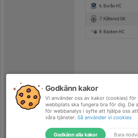
6. Borås HC
7. Kållered SK
8. Bäcken HC
Godkänn kakor
Vi använder oss av kakor (cookies) för 
webbplats ska fungera bra för dig. De
för webbanalys i syfte att hjälpa oss at
våra tjänster.
Så använder vi cookies
Godkänn alla kakor
Bara nödv