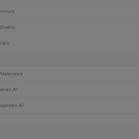
 Domare
Målvakter
mare
n
Materialare
ränare A1
agledare A1