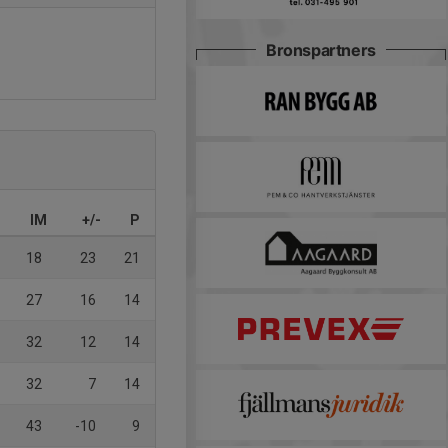
Bronspartners
IM
+/-
P
18
23
21
27
16
14
32
12
14
32
7
14
43
-10
9