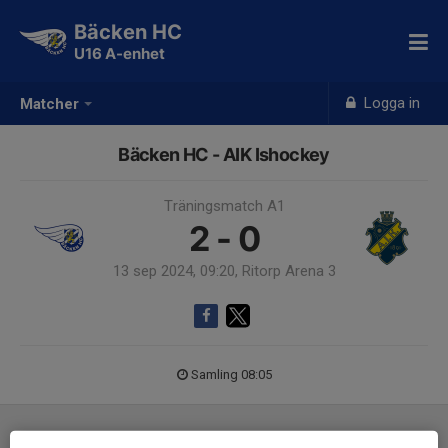
Bäcken HC
U16 A-enhet
Logga in
Matcher
Bäcken HC - AIK Ishockey
Träningsmatch A1
2 - 0
13 sep 2024, 09:20, Ritorp Arena 3
Samling 08:05