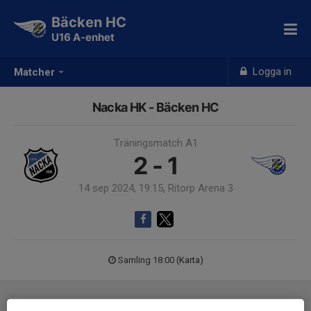
Bäcken HC
U16 A-enhet
Logga in
Matcher
Nacka HK - Bäcken HC
Träningsmatch A1
2 - 1
14 sep 2024, 19:15, Ritorp Arena 3
Samling 18:00
(Karta)