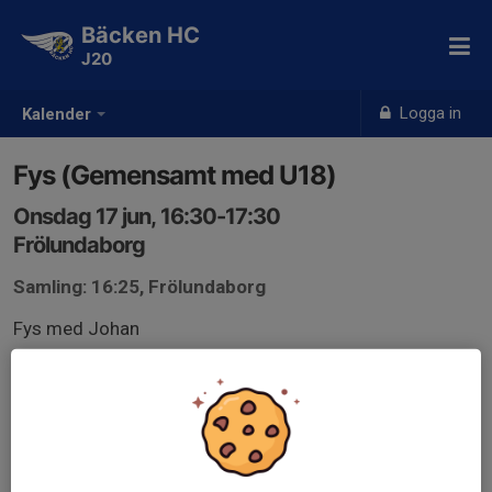
Bäcken HC
J20
Logga in
Kalender
Fys (Gemensamt med U18)
Onsdag 17 jun, 16:30-17:30
Frölundaborg
Samling: 16:25, Frölundaborg
Fys med Johan
16.30-17.30