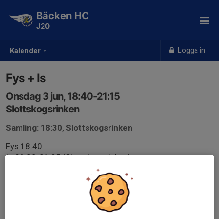
Bäcken HC
J20
Logga in
Kalender
Fys + Is
Onsdag 3 jun, 18:40-21:15
Slottskogsrinken
Samling: 18:30, Slottskogsrinken
Fys 18.40
Is 20.00-21.05 (Slottskogsrinken)