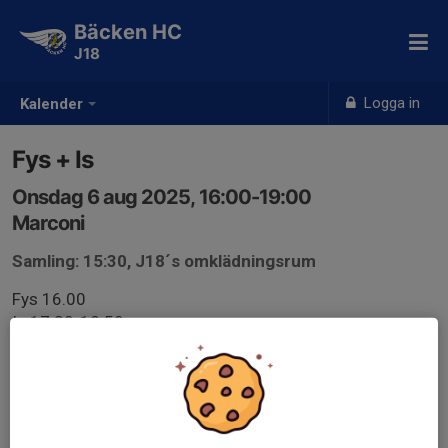
Bäcken HC
J18
Logga in
Kalender
Fys + Is
Onsdag 6 aug 2025, 16:00-19:00
Marconi
Samling: 15:30, J18´s omklädningsrum
Fys 16.00
Is 17.30-18.50