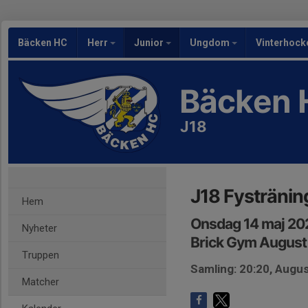
Bäcken HC
Herr
Junior
Ungdom
Vinterhock
Bäcken 
J18
J18 Fystränin
Hem
Onsdag 14 maj 20
Nyheter
Brick Gym August 
Truppen
Samling: 20:20, Augus
Matcher