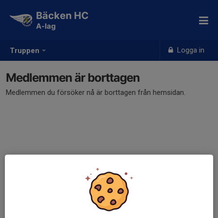
Bäcken HC
A-lag
Logga in
Truppen
Medlemmen är borttagen
Medlemmen du försöker nå är borttagen från hemsidan.